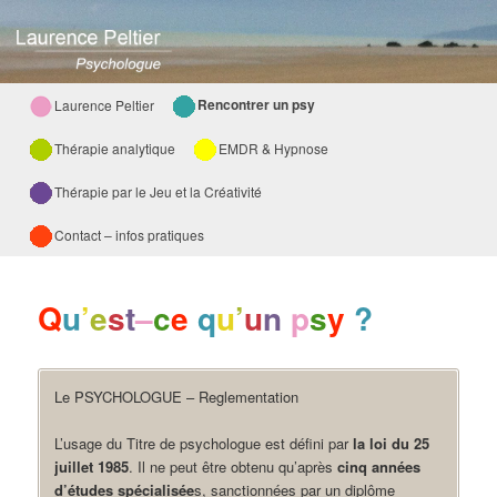
Menu
Rencontrer un psy
Laurence Peltier
Aller
principal
Thérapie analytique
EMDR & Hypnose
au
Thérapie par le Jeu et la Créativité
contenu
Contact – infos pratiques
principal
Q
u
’
e
s
t
–
c
e
q
u
’
u
n
p
s
y
?
Le PSYCHOLOGUE – Reglementation
L’usage du Titre de psychologue est défini par
la loi du 25
juillet 1985
. Il ne peut être obtenu qu’après
cinq années
d’études spécialisée
s, sanctionnées par un diplôme